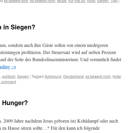
ed
es bewegt dich
,
es bewegt mich
,
Musik
,
nur mal so
,
Rock
,
Siegen
,
Tipp
|
n in Siegen?
en, sondern auch ihre Gäste sollen von einem niedrigeren
eistungen profitieren. Der Steuersatz wird auf sieben Prozent
 auf der Seite des Bundesfinazministerium. Und vermutlich findet
eading
→
h
,
politisch
,
Siegen
|
Tagged
Aufregung
,
Deutschland
,
es bewegt mich
,
Hotel
a comment
d Hunger?
a. 2009 Jahre nachdem Jesus geboren ist) Kohldampf oder auch
 zu Hause sitzen sollte…* Für den kann ich folgende