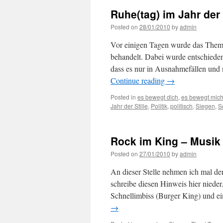
Ruhe(tag) im Jahr der 
Posted on
28/01/2010
by
admin
Vor einigen Tagen wurde das Thema
behandelt. Dabei wurde entschieden
dass es nur in Ausnahmefällen und 
Continue reading
→
Posted in
es bewegt dich
,
es bewegt mic
Jahr der Stille
,
Politik
,
politisch
,
Siegen
,
S
Rock im King – Musik
Posted on
27/01/2010
by
admin
An dieser Stelle nehmen ich mal d
schreibe diesen Hinweis hier nieder
Schnellimbiss (Burger King) und e
→