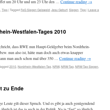
Buffet um 20 Uhr und um 23 Uhr den …
Continue reading
→
h
,
Tipp
|
Tagged
FeG Siegen Geisweid
,
Jesu Geburt
,
Siegen
,
Tipp
|
Leave a
hein-Westfalen-Tages 2010
achricht, dass RWE nun Haupt-Geldgeber beim Nordrhein-
bzw. nun also ist, hätte man doch auch etwas knapper
 kann man auch schon mal über 350 …
Continue reading
→
Tagged
2010
,
Nordrhein-Westfalen-Tag
,
NRW
,
NRW-Tag
,
NRW-Tag Siegen
,
ht zu Ende
ge Leute gilt dieser Spruch. Und es gibt ja auch genügendend
nlich ist das ja auch in der Politik. Na ja “fast” so ähnlich.