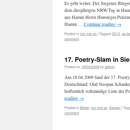
Es geht weiter. Der Siegener Bürg
dem diesjährigen NRW-Tag in Hamm
aus Hamm Herrn Hunsteger-Peterman
Hamm …
Continue reading
→
Posted in
nur mal so
|
Tagged
2010
,
es b
comment
17. Poetry-Slam in Si
Posted on
19/04/2009
by
admin
Am 18.04.2009 fand der 17. Poetry
Deutschland. Olaf Neopan Schanke h
hoffentlich vollständige Liste der
reading
→
Posted in
Bilder
,
nur mal so
,
Siegen
|
Tag
comment