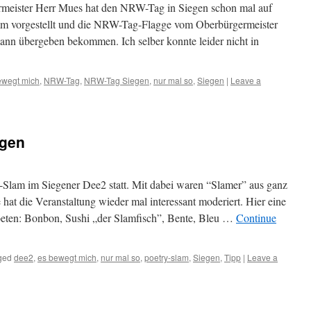
ermeister Herr Mues hat den NRW-Tag in Siegen schon mal auf
 vorgestellt und die NRW-Tag-Flagge vom Oberbürgermeister
n übergeben bekommen. Ich selber konnte leider nicht in
ewegt mich
,
NRW-Tag
,
NRW-Tag Siegen
,
nur mal so
,
Siegen
|
Leave a
egen
-Slam im Siegener Dee2 statt. Mit dabei waren “Slamer” aus ganz
at die Veranstaltung wieder mal interessant moderiert. Hier eine
 Poeten: Bonbon, Sushi „der Slamfisch”, Bente, Bleu …
Continue
ged
dee2
,
es bewegt mich
,
nur mal so
,
poetry-slam
,
Siegen
,
Tipp
|
Leave a