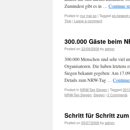
Zumindest gibt es in …
Continue r
Posted in
nur mal so
|
Tagged
es bewegt 
Tipp
|
Leave a comment
300.000 Gäste beim N
Posted on
22/09/2009
by
admin
300.000 Menschen sind sehr viel un
Organisatoren. Die haben letztens 
Siegen bekannt gegeben: Am 17.09.
Details zum NRW-Tag …
Continue
Posted in
NRW-Tag Siegen
|
Tagged
201
NRW-Tag Siegen
,
Siegen
|
2 Comments
Schritt für Schritt z
Posted on
05/07/2009
by
admin