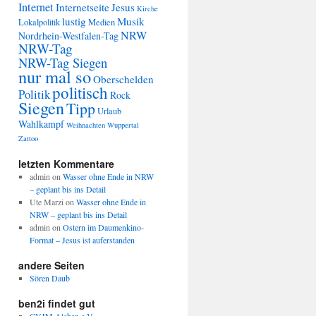
Internet
Internetseite
Jesus
Kirche
lustig
Musik
Lokalpolitik
Medien
NRW
Nordrhein-Westfalen-Tag
NRW-Tag
NRW-Tag Siegen
nur mal so
Oberschelden
politisch
Politik
Rock
Siegen
Tipp
Urlaub
Wahlkampf
Weihnachten
Wuppertal
Zattoo
letzten Kommentare
admin
on
Wasser ohne Ende in NRW
– geplant bis ins Detail
Ute Marzi
on
Wasser ohne Ende in
NRW – geplant bis ins Detail
admin
on
Ostern im Daumenkino-
Format – Jesus ist auferstanden
andere Seiten
Sören Daub
ben2i findet gut