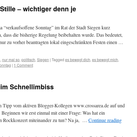
Stille – wichtiger denn je
 “verkaufsoffene Sonntag” im Rat der Stadt Siegen kurz
, dass die bisherige Regelung beibehalten wurde. Das bedeutet,
nur zu vorher beantragten lokal eingeschränkten Festen einen …
h
,
nur mal so
,
politisch
,
Siegen
|
Tagged
es bewegt dich
,
es bewegt mich
,
onntag
|
1 Comment
 im Schnellimbiss
en Tipp vom aktiven Blogger-Kollegen www.crossarea.de auf und
. Beginnen wir erst einmal mit einer Frage: Was hat ein
in Rockkonzert miteinander zu tun? Na ja, …
Continue reading