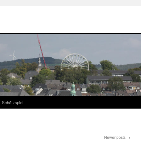
Schätzspiel
Newer posts
→