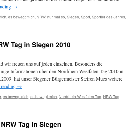
eading
→
dich
,
es bewegt mich
,
NRW
,
nur mal so
,
Siegen
,
Sport
,
Sportler des Jahres
,
RW Tag in Siegen 2010
d wir freuen uns auf jeden einzelnen. Besonders die
einige Informationen über den Nordrhein-Westfalen-Tag 2010 in
2009 hat unser Siegener Bürgermeister Steffen Mues weitere
 reading
→
0
,
es bewegt dich
,
es bewegt mich
,
Nordrhein-Westfalen-Tag
,
NRW-Tag
,
um NRW Tag in Siegen