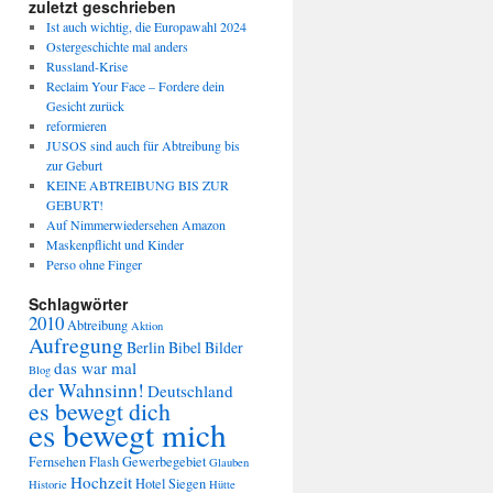
zuletzt geschrieben
Ist auch wichtig, die Europawahl 2024
Ostergeschichte mal anders
Russland-Krise
Reclaim Your Face – Fordere dein
Gesicht zurück
re­for­mie­ren
JUSOS sind auch für Abtreibung bis
zur Geburt
KEINE ABTREIBUNG BIS ZUR
GEBURT!
Auf Nimmerwiedersehen Amazon
Maskenpflicht und Kinder
Perso ohne Finger
Schlagwörter
2010
Abtreibung
Aktion
Aufregung
Berlin
Bibel
Bilder
das war mal
Blog
der Wahnsinn!
Deutschland
es bewegt dich
es bewegt mich
Fernsehen
Flash
Gewerbegebiet
Glauben
Hochzeit
Hotel Siegen
Historie
Hütte