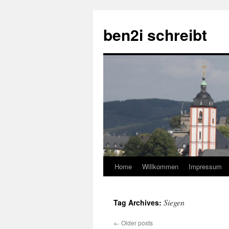
ben2i schreibt
Home
Willkommen
Impressum
Skip
to
Siegen
Tag Archives:
content
←
Older posts