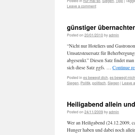
Posted in
nur mal so
,
Siegen
,
Tipp
|
Tagg
Leave a comment
günstiger übernachte
Posted on
20/01/2010
by
admin
“Nicht nur Hoteliers und Gastronom
Umsatzsteuersatz für Beherbergungsl
abgesenkt.” Diesen Satz findet man
sich diese Satz ggfs. …
Continue r
Posted in
es bewegt dich
,
es bewegt mic
Siegen
,
Politik
,
politisch
,
Siegen
|
Leave 
Heiligabend allein un
Posted on
24/11/2009
by
admin
Wer an Heiligabend (24.12.2009, c
Hunger haben und dabei noch allein