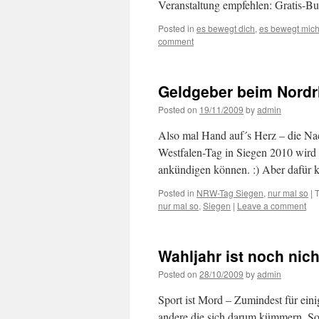
Veranstaltung empfehlen: Gratis-
Posted in
es bewegt dich
,
es bewegt mic
comment
Geldgeber beim Nordr
Posted on
19/11/2009
by
admin
Also mal Hand auf´s Herz – die N
Westfalen-Tag in Siegen 2010 wird 
ankündigen können. :) Aber dafür
Posted in
NRW-Tag Siegen
,
nur mal so
|
nur mal so
,
Siegen
|
Leave a comment
Wahljahr ist noch nic
Posted on
28/10/2009
by
admin
Sport ist Mord – Zumindest für eini
andere die sich darum kümmern. So äh