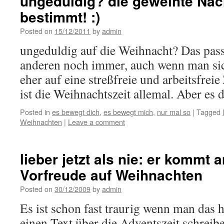
ungeduldig? die geweihte Na
bestimmt! :)
Posted on
15/12/2011
by
admin
ungeduldig auf die Weihnacht? Das pass
anderen noch immer, auch wenn man sic
eher auf eine streßfreie und arbeitsfreie
ist die Weihnachtszeit allemal. Aber es
Posted in
es bewegt dich
,
es bewegt mich
,
nur mal so
|
Tagged
Weihnachten
|
Leave a comment
lieber jetzt als nie: er kommt 
Vorfreude auf Weihnachten
Posted on
30/12/2009
by
admin
Es ist schon fast traurig wenn man das hi
einen Text über die Adventszeit schreib