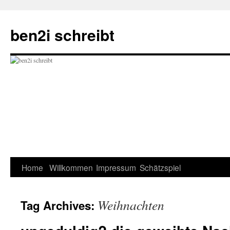
ben2i schreibt
Skip
Home
Willkommen
Impressum
Schätzspiel
to
Weihnachten
Tag Archives:
content