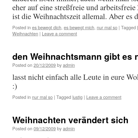
eher auf eine streßfreie und arbeitsfreie
ist die Weihnachtszeit allemal. Aber es
Posted in
es bewegt dich
,
es bewegt mich
,
nur mal so
|
Tagged
Weihnachten
|
Leave a comment
den Weihnachtsmann gibt es ni
Posted on
20/12/2009
by
admin
lasst nicht einfach alle Leute in eure 
:)
Posted in
nur mal so
|
Tagged
lustig
|
Leave a comment
Weihnachten verändert sich
Posted on
09/12/2009
by
admin