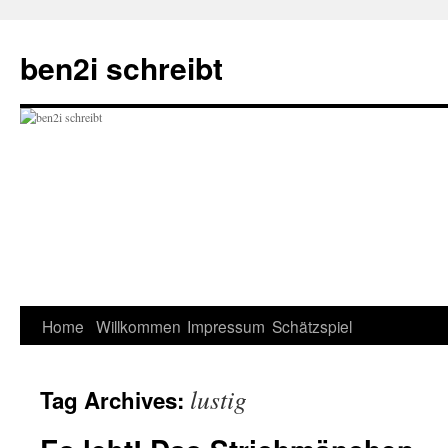
ben2i schreibt
Skip
Home
Willkommen
Impressum
Schätzspiel
to
lustig
Tag Archives:
content