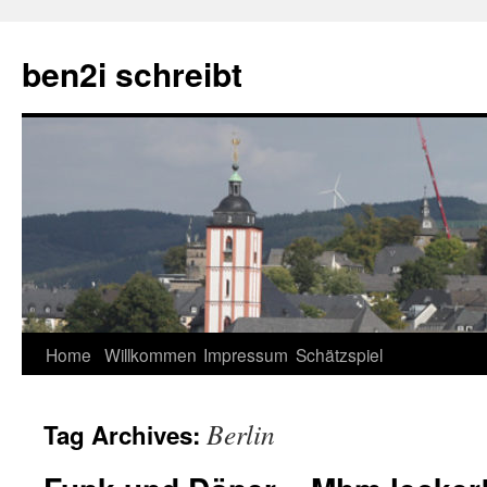
ben2i schreibt
Skip
Home
Willkommen
Impressum
Schätzspiel
to
Berlin
Tag Archives:
content