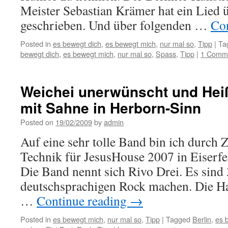
Meister Sebastian Krämer hat ein Lied 
geschrieben. Und über folgenden …
Co
Posted in
es bewegt dich
,
es bewegt mich
,
nur mal so
,
Tipp
|
Ta
bewegt dich
,
es bewegt mich
,
nur mal so
,
Spass
,
Tipp
|
1 Comm
Weichei unerwünscht und Hei
mit Sahne in Herborn-Sinn
Posted on
19/02/2009
by
admin
Auf eine sehr tolle Band bin ich durch 
Technik für JesusHouse 2007 in Eiserfel
Die Band nennt sich Rivo Drei. Es sind 
deutschsprachigen Rock machen. Die Ha
…
Continue reading
→
Posted in
es bewegt mich
,
nur mal so
,
Tipp
|
Tagged
Berlin
,
es 