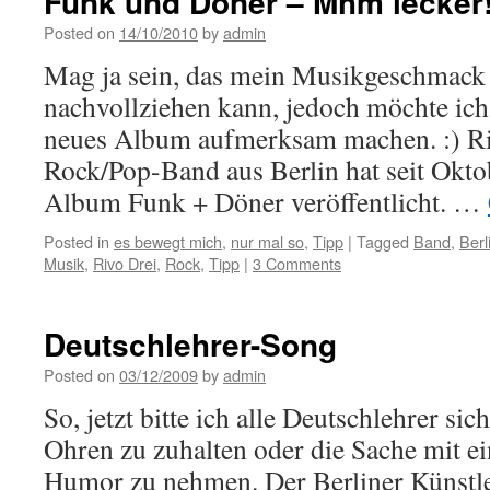
Funk und Döner – Mhm lecker
Posted on
14/10/2010
by
admin
Mag ja sein, das mein Musikgeschmack 
nachvollziehen kann, jedoch möchte ich 
neues Album aufmerksam machen. :) Riv
Rock/Pop-Band aus Berlin hat seit Okto
Album Funk + Döner veröffentlicht. …
Posted in
es bewegt mich
,
nur mal so
,
Tipp
|
Tagged
Band
,
Berl
Musik
,
Rivo Drei
,
Rock
,
Tipp
|
3 Comments
Deutschlehrer-Song
Posted on
03/12/2009
by
admin
So, jetzt bitte ich alle Deutschlehrer si
Ohren zu zuhalten oder die Sache mit e
Humor zu nehmen. Der Berliner Künstl