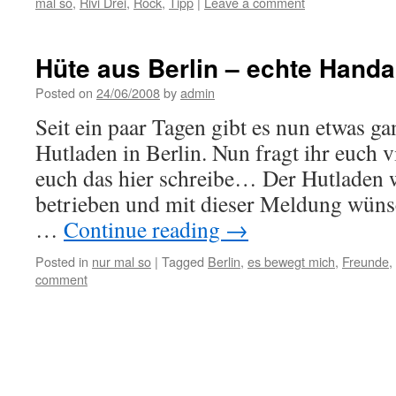
mal so
,
Rivi Drei
,
Rock
,
Tipp
|
Leave a comment
Hüte aus Berlin – echte Handa
Posted on
24/06/2008
by
admin
Seit ein paar Tagen gibt es nun etwas g
Hutladen in Berlin. Nun fragt ihr euch v
euch das hier schreibe… Der Hutladen w
betrieben und mit dieser Meldung wüns
…
Continue reading
→
Posted in
nur mal so
|
Tagged
Berlin
,
es bewegt mich
,
Freunde
,
comment