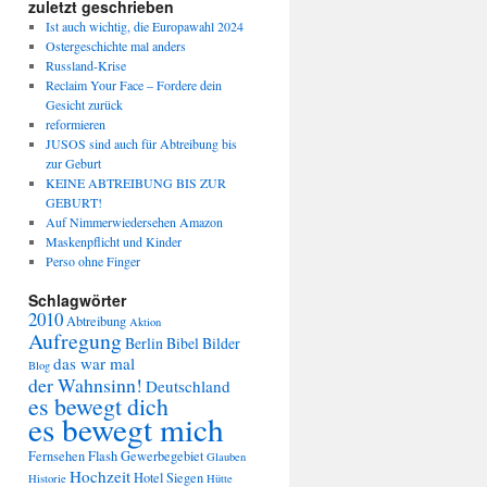
zuletzt geschrieben
Ist auch wichtig, die Europawahl 2024
Ostergeschichte mal anders
Russland-Krise
Reclaim Your Face – Fordere dein
Gesicht zurück
re­for­mie­ren
JUSOS sind auch für Abtreibung bis
zur Geburt
KEINE ABTREIBUNG BIS ZUR
GEBURT!
Auf Nimmerwiedersehen Amazon
Maskenpflicht und Kinder
Perso ohne Finger
Schlagwörter
2010
Abtreibung
Aktion
Aufregung
Berlin
Bibel
Bilder
das war mal
Blog
der Wahnsinn!
Deutschland
es bewegt dich
es bewegt mich
Fernsehen
Flash
Gewerbegebiet
Glauben
Hochzeit
Hotel Siegen
Historie
Hütte