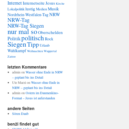
Internet
Internetseite
Jesus
Kirche
lustig
Musik
Lokalpolitik
Medien
NRW
Nordrhein-Westfalen-Tag
NRW-Tag
NRW-Tag Siegen
nur mal so
Oberschelden
politisch
Politik
Rock
Siegen
Tipp
Urlaub
Wahlkampf
Weihnachten
Wuppertal
Zattoo
letzten Kommentare
admin
on
Wasser ohne Ende in NRW
– geplant bis ins Detail
Ute Marzi
on
Wasser ohne Ende in
NRW – geplant bis ins Detail
admin
on
Ostern im Daumenkino-
Format – Jesus ist auferstanden
andere Seiten
Sören Daub
ben2i findet gut