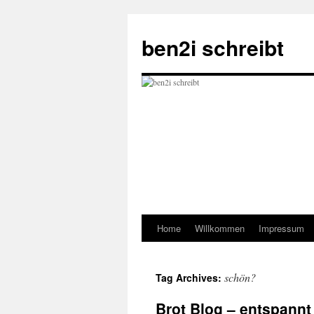
ben2i schreibt
Home
Willkommen
Impressum
Skip
to
schön?
Tag Archives:
content
Brot Blog – entspannt