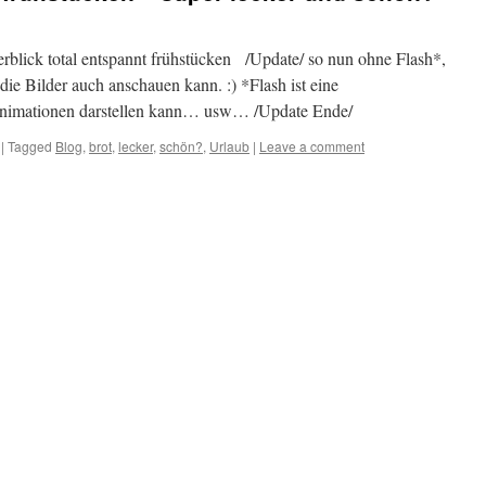
rblick total entspannt frühstücken /Update/ so nun ohne Flash*,
ie Bilder auch anschauen kann. :) *Flash ist eine
Animationen darstellen kann… usw… /Update Ende/
|
Tagged
Blog
,
brot
,
lecker
,
schön?
,
Urlaub
|
Leave a comment