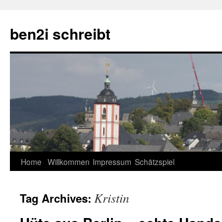
ben2i schreibt
Skip
Home
Willkommen
Impressum
Schätzspiel
to
Kristin
Tag Archives:
content