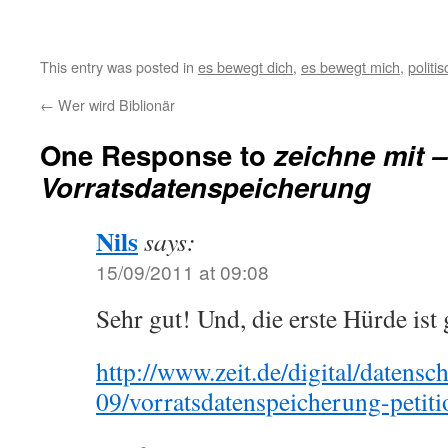
This entry was posted in
es bewegt dich
,
es bewegt mich
,
politis
←
Wer wird Biblionär
One Response to
zeichne mit 
Vorratsdatenspeicherung
Nils
says:
15/09/2011 at 09:08
Sehr gut! Und, die erste Hürde ist 
http://www.zeit.de/digital/datensc
09/vorratsdatenspeicherung-petit