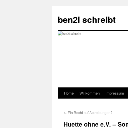
ben2i schreibt
Home
Willkommen
Impressum
Skip
to
←
Ein Recht auf Abtreibungen?
content
Huette ohne e.V. – S