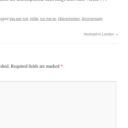
agged
das war mal
,
Hütte
,
nur mal so
,
Oberschelden
,
Sommerparty
.
Hochzeit in London
→
*
ished.
Required fields are marked