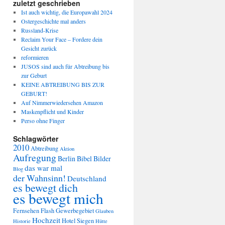
zuletzt geschrieben
Ist auch wichtig, die Europawahl 2024
Ostergeschichte mal anders
Russland-Krise
Reclaim Your Face – Fordere dein
Gesicht zurück
re­for­mie­ren
JUSOS sind auch für Abtreibung bis
zur Geburt
KEINE ABTREIBUNG BIS ZUR
GEBURT!
Auf Nimmerwiedersehen Amazon
Maskenpflicht und Kinder
Perso ohne Finger
Schlagwörter
2010
Abtreibung
Aktion
Aufregung
Berlin
Bibel
Bilder
das war mal
Blog
der Wahnsinn!
Deutschland
es bewegt dich
es bewegt mich
Fernsehen
Flash
Gewerbegebiet
Glauben
Hochzeit
Hotel Siegen
Historie
Hütte