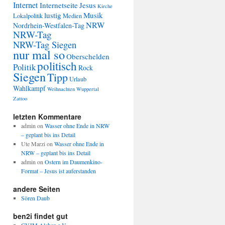
Internet
Internetseite
Jesus
Kirche
lustig
Musik
Lokalpolitik
Medien
NRW
Nordrhein-Westfalen-Tag
NRW-Tag
NRW-Tag Siegen
nur mal so
Oberschelden
politisch
Politik
Rock
Siegen
Tipp
Urlaub
Wahlkampf
Weihnachten
Wuppertal
Zattoo
letzten Kommentare
admin
on
Wasser ohne Ende in NRW
– geplant bis ins Detail
Ute Marzi
on
Wasser ohne Ende in
NRW – geplant bis ins Detail
admin
on
Ostern im Daumenkino-
Format – Jesus ist auferstanden
andere Seiten
Sören Daub
ben2i findet gut