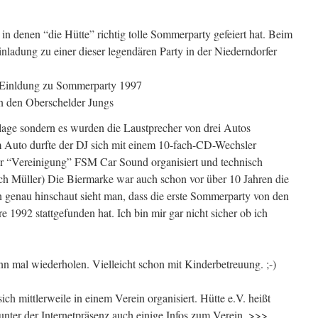
n denen “die Hütte” richtig tolle Sommerparty gefeiert hat. Beim
nladung zu einer dieser legendären Party in der Niederndorfer
age sondern es wurden die Laustprecher von drei Autos
Auto durfte der DJ sich mit einem 10-fach-CD-Wechsler
r “Vereinigung” FSM Car Sound organisiert und technisch
ch Müller) Die Biermarke war auch schon vor über 10 Jahren die
 genau hinschaut sieht man, dass die erste Sommerparty von den
 1992 stattgefunden hat. Ich bin mir gar nicht sicher ob ich
n mal wiederholen. Vielleicht schon mit Kinderbetreuung. ;-)
ch mittlerweile in einem Verein organisiert. Hütte e.V. heißt
 unter der Internetpräsenz auch einige Infos zum Verein. >>>