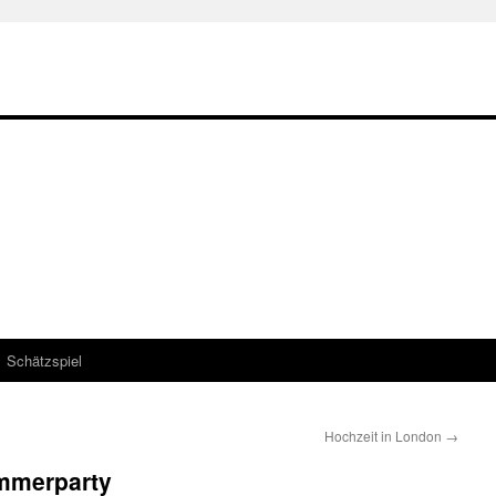
Schätzspiel
Hochzeit in London
→
ommerparty